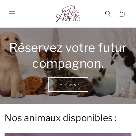
et
passer
au
Panier
contenu
Réservez votre futur
compagnon.
Je réserve
Nos animaux disponibles :